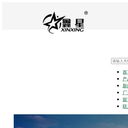
首
产
新
厂
留
联