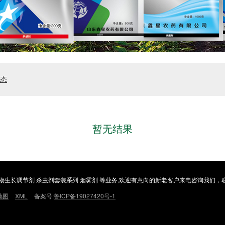
态
暂无结果
物生长调节剂 杀虫剂套装系列 烟雾剂 等业务,欢迎有意向的新老客户来电咨询我们，联系电
地图
XML
备案号:
鲁ICP备19027420号-1