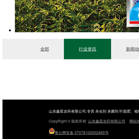
全部
行业资讯
新闻动
山东鑫星农药有限公司,专营 杀虫剂 杀菌剂 叶面肥、植
CopyRight © 版权所有:
山东鑫星农药有限公司
网站
鲁公网安备
37078102002465号