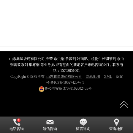
山东鑫星农药有限公司,专营 杀虫剂 杀菌剂 叶面肥、植物生长调节剂 杀虫
剂套装系列 烟雾剂 等业务,欢迎有意向的新老客户来电咨询我们，联系电
话：15763051001
CopyRight © 版权所有:
山东鑫星农药有限公司
网站地图
XML
备案
号:
鲁ICP备19027420号-1
鲁公网安备
37078102002465号
电话咨询
短信咨询
留言咨询
查看地图