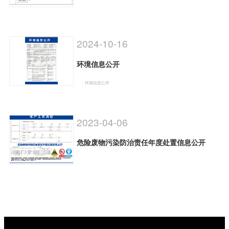
2024-10-16
环境信息公开
环境信息公开
2023-04-06
危险废物污染防治责任年度处置信息公开